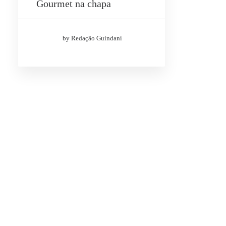
Gourmet na chapa
(1)
Receita
by Redação Guindani
(1)
S
e
a
r
c
h
D
a
t
e