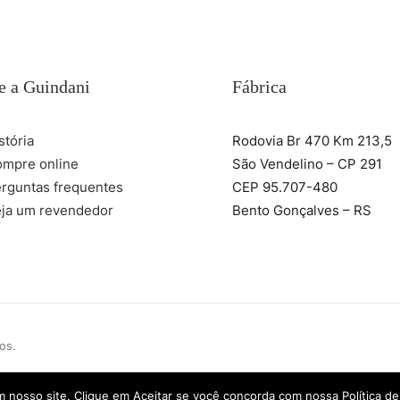
e a Guindani
Fábrica
stória
Rodovia Br 470 Km 213,5
mpre online
São Vendelino – CP 291
rguntas frequentes
CEP 95.707-480
ja um revendedor
Bento Gonçalves – RS
os.
nosso site. Clique em Aceitar se você concorda com nossa Política de 