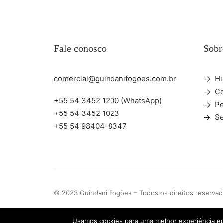
Fale conosco
Sobr
comercial@guindanifogoes.com.br
Hi
Co
+55 54 3452 1200 (WhatsApp)
Pe
+55 54 3452 1023
Se
+55 54 98404-8347
© 2023 Guindani Fogões – Todos os direitos reservad
Usamos cookies para uma melhor experiência em 