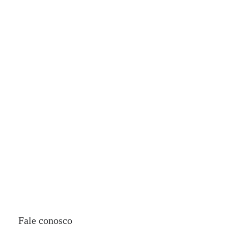
Fogão Campeiro Tropeiro
saiba mais
Fale conosco