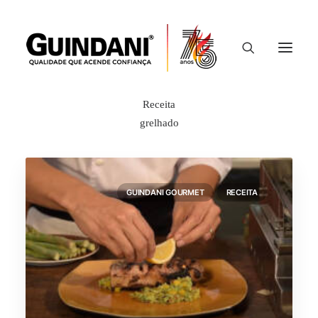
Show filters
Clear all
maio 2022
Receita
grelhado
GUINDANI GOURMET
RECEITA