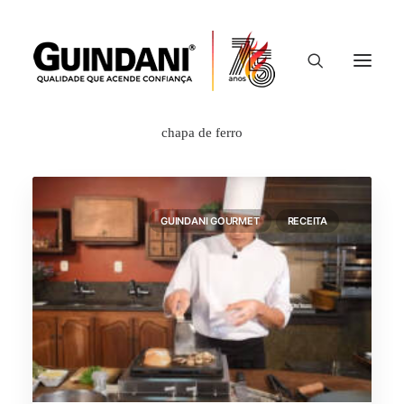
Show filters
Clear all
Receita
chapa de ferro
GUINDANI GOURMET
RECEITA